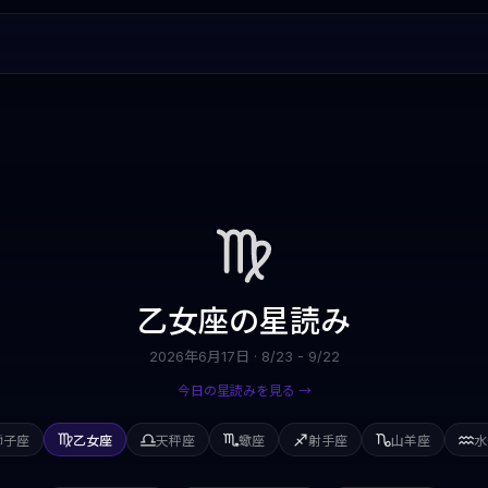
乙女座
の星読み
2026年6月17日
·
8/23 - 9/22
今日の星読みを見る →
獅子座
乙女座
天秤座
蠍座
射手座
山羊座
水