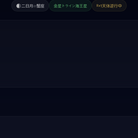
🌒
二日月
in
蟹座
金星
海王星
1天体逆行中
Rx
トライン