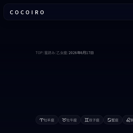
COCOIRO
TOP
/
星読み
/
乙女座
/
2026年6月17日
牡羊座
牡牛座
双子座
蟹座