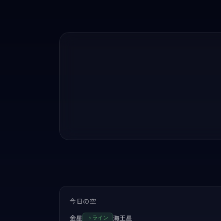
今日の空
金星
海王星
トライン