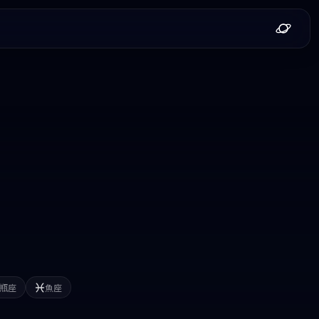
瓶座
魚座