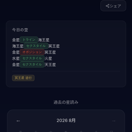
シェア
今日の空
金星
海王星
トライン
海王星
冥王星
セクスタイル
金星
冥王星
オポジション
水星
火星
セクスタイル
金星
天王星
セクスタイル
冥王星
逆行
過去の星読み
←
→
2026
8月