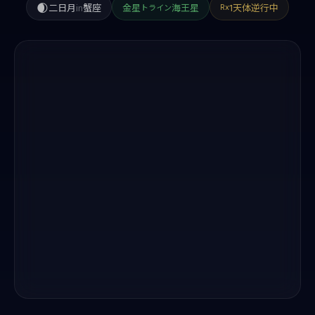
🌒
二日月
in
蟹座
金星
海王星
1天体逆行中
Rx
トライン