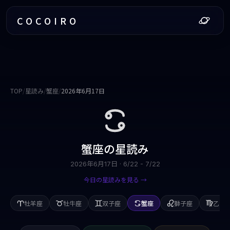
COCOIRO
TOP
/
星読み
/
蟹座
/
2026年6月17日
蟹座
の星読み
2026年6月17日
·
6/22 - 7/22
今日の星読みを見る →
牡羊座
牡牛座
双子座
蟹座
獅子座
乙女