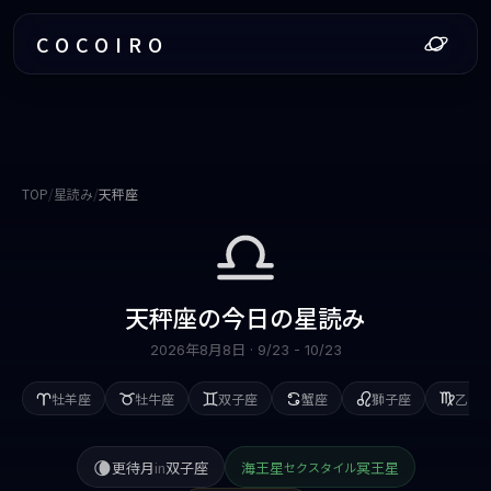
COCOIRO
TOP
/
星読み
/
天秤座
天秤座
の今日の星読み
2026年8月8日
·
9/23 - 10/23
牡羊座
牡牛座
双子座
蟹座
獅子座
乙女
🌘
更待月
in
双子座
海王星
冥王星
セクスタイル