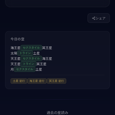
シェア
今日の空
海王星
冥王星
セクスタイル
太陽
土星
トライン
天王星
海王星
セクスタイル
天王星
冥王星
トライン
月
土星
セクスタイル
土星
逆行
海王星
逆行
冥王星
逆行
過去の星読み