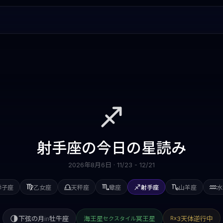
射手座
の今日の星読み
2026年8月6日
·
11/23 - 12/21
獅子座
乙女座
天秤座
蠍座
射手座
山羊座
水
🌗
下弦の月
in
牡牛座
海王星
冥王星
3天体逆行中
Rx
セクスタイル