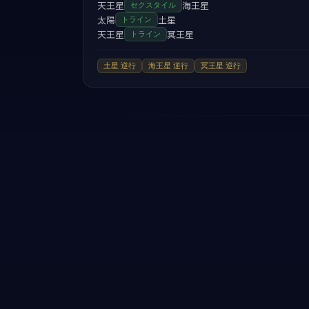
天王星
海王星
セクスタイル
太陽
土星
トライン
天王星
冥王星
トライン
土星
逆行
海王星
逆行
冥王星
逆行