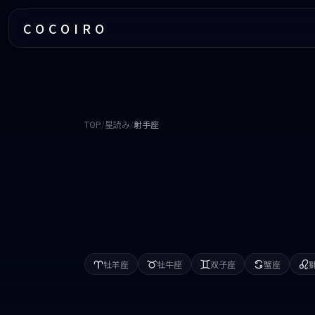
COCOIRO
TOP
/
星読み
/
射手座
牡羊座
牡牛座
双子座
蟹座