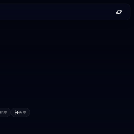
瓶座
魚座