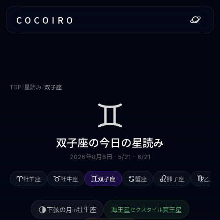
COCOIRO
TOP
/
星読み
/
双子座
双子座
の今日の星読み
2026年8月6日
·
5/21 - 6/21
牡羊座
牡牛座
双子座
蟹座
獅子座
乙女
🌗
下弦の月
in
牡牛座
海王星
冥王星
セクスタイル