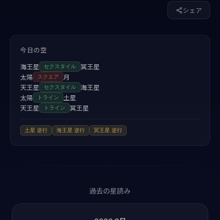
シェア
今日の空
海王星
冥王星
セクスタイル
太陽
月
スクエア
天王星
海王星
セクスタイル
太陽
土星
トライン
天王星
冥王星
トライン
土星
逆行
海王星
逆行
冥王星
逆行
過去の星読み