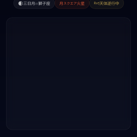
🌒
三日月
in
獅子座
月
火星
1天体逆行中
Rx
スクエア