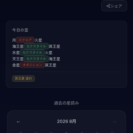
シェア
今日の空
月
火星
スクエア
海王星
冥王星
セクスタイル
水星
火星
セクスタイル
天王星
海王星
セクスタイル
金星
冥王星
オポジション
冥王星
逆行
過去の星読み
←
→
2026
8月