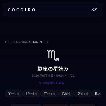
COCOIRO
TOP
/
星読み
/
蠍座
/
2026年6月19日
蠍座
の星読み
2026年6月19日
·
10/24 - 11/22
今日の星読みを見る →
牡羊座
牡牛座
双子座
蟹座
獅子座
乙女