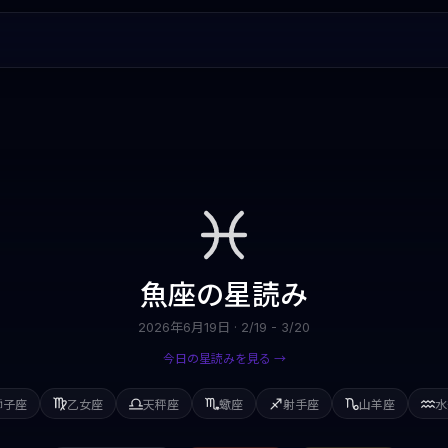
魚座
の星読み
2026年6月19日
·
2/19 - 3/20
今日の星読みを見る →
獅子座
乙女座
天秤座
蠍座
射手座
山羊座
水