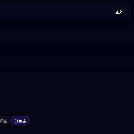
瓶座
魚座