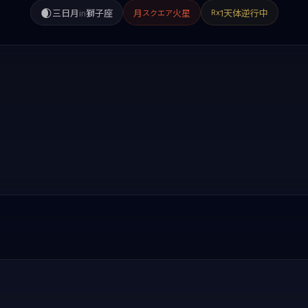
🌒
三日月
in
獅子座
月
火星
1天体逆行中
Rx
スクエア