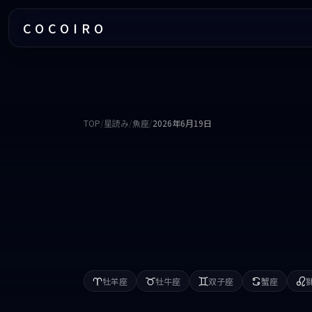
COCOIRO
TOP
/
星読み
/
魚座
/
2026年6月19日
牡羊座
牡牛座
双子座
蟹座