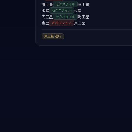
海王星
冥王星
セクスタイル
水星
火星
セクスタイル
天王星
海王星
セクスタイル
金星
冥王星
オポジション
冥王星
逆行