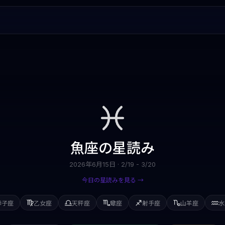
魚座
の星読み
2026年6月15日
·
2/19 - 3/20
今日の星読みを見る →
獅子座
乙女座
天秤座
蠍座
射手座
山羊座
水