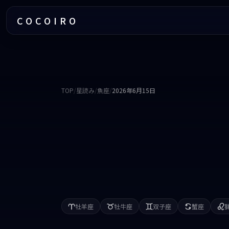
COCOIRO
TOP
/
星読み
/
魚座
/
2026年6月15日
牡羊座
牡牛座
双子座
蟹座