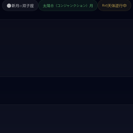
🌑
新月
in
双子座
太陽
月
1天体逆行中
Rx
合（コンジャンクション）