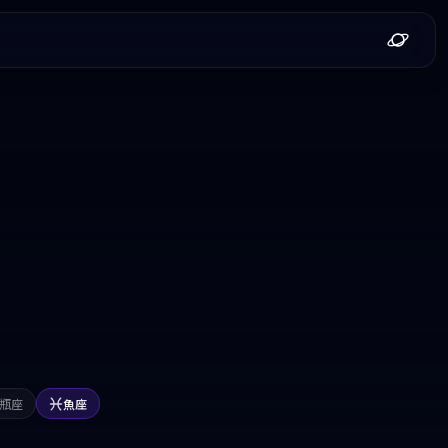
瓶座
魚座