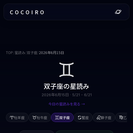
COCOIRO
TOP
/
星読み
/
双子座
/
2026年6月15日
双子座
の星読み
2026年6月15日
·
5/21 - 6/21
今日の星読みを見る →
牡羊座
牡牛座
双子座
蟹座
獅子座
乙女