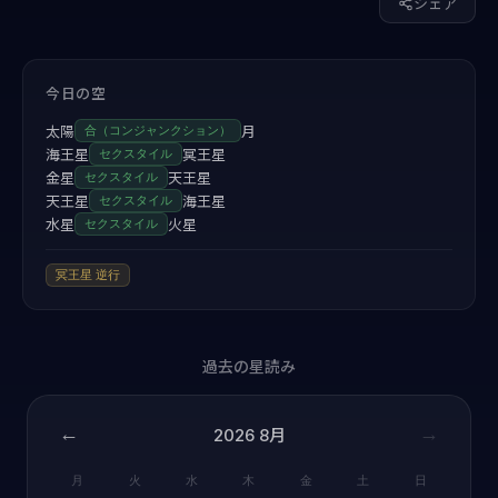
シェア
今日の空
太陽
月
合（コンジャンクション）
海王星
冥王星
セクスタイル
金星
天王星
セクスタイル
天王星
海王星
セクスタイル
水星
火星
セクスタイル
冥王星
逆行
過去の星読み
←
→
2026
8月
月
火
水
木
金
土
日