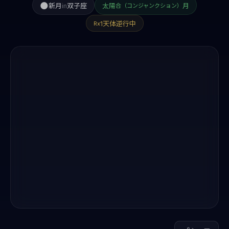
🌑
新月
in
双子座
太陽
月
合（コンジャンクション）
1天体逆行中
Rx