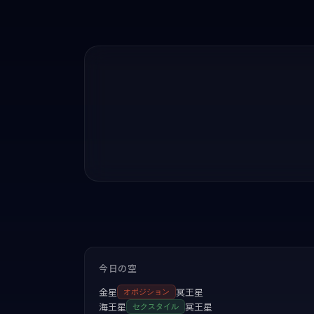
今日の空
金星
冥王星
オポジション
海王星
冥王星
セクスタイル