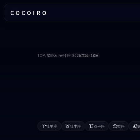
COCOIRO
TOP
/
星読み
/
天秤座
/
2026年6月18日
牡羊座
牡牛座
双子座
蟹座