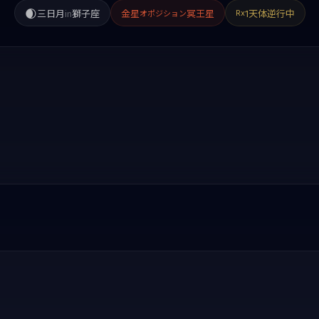
🌒
三日月
in
獅子座
金星
冥王星
1天体逆行中
Rx
オポジション