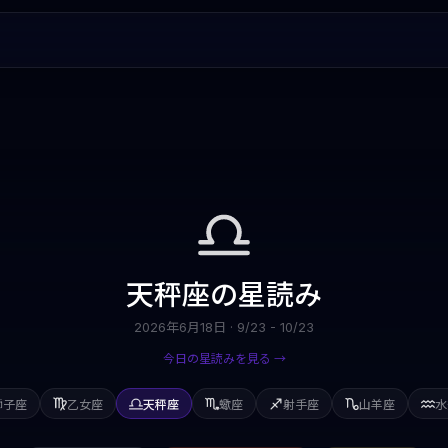
天秤座
の星読み
2026年6月18日
·
9/23 - 10/23
今日の星読みを見る →
獅子座
乙女座
天秤座
蠍座
射手座
山羊座
水