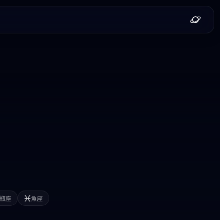
瓶座
魚座