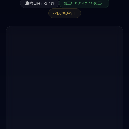
🌘
晦日月
in
双子座
海王星
冥王星
セクスタイル
1天体逆行中
Rx