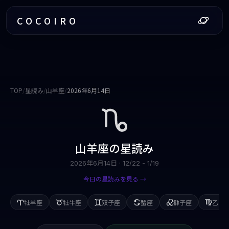
COCOIRO
TOP
/
星読み
/
山羊座
/
2026年6月14日
山羊座
の星読み
2026年6月14日
·
12/22 - 1/19
今日の星読みを見る →
牡羊座
牡牛座
双子座
蟹座
獅子座
乙女